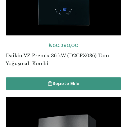
₺
50.390,00
Daikin VZ Premix 36 kW (D2CPX036) Tam
Yoğuşmalı Kombi
Sepete Ekle