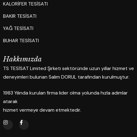
KALORİFER TESİSATI
BAKIR TESİSATI
YAĞ TESİSATI
BUHAR TESİSATI
H
a
k
k
ı
m
ı
z
d
a
TS TESİSAT Limited Şirketi sektöründe uzun yıllar hizmet ve
deneyimleri bulunan Salim DORUL tarafından kurulmuştur.
1983 Yılında kurulan firma lider olma yolunda hızla adımlar
atarak
hizmet vermeye devam etmektedir.