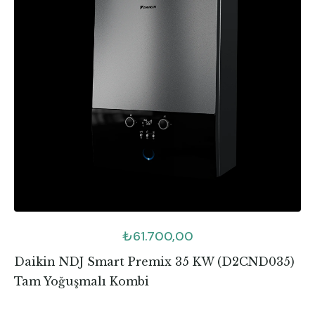
₺
61.700,00
Daikin NDJ Smart Premix 35 KW (D2CND035)
Tam Yoğuşmalı Kombi