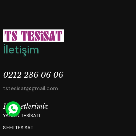
İ
l
e
t
i
ş
i
m
0
2
1
2
2
3
6
0
6
0
6
t
s
t
e
s
i
s
a
t
@
g
m
a
i
l
.
c
o
m
H
i
z
m
e
t
l
e
r
i
m
i
z
YANGIN TESİSATI
SIHHI TESİSAT